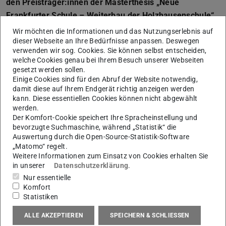
den Preisträger:innen der Masterthesis „Neue
Frankfurter Schule – Weiterbau der Holzhausenschule“
im Sommersemester 2023.
Wir möchten die Informationen und das Nutzungserlebnis auf
dieser Webseite an Ihre Bedürfnisse anpassen. Deswegen
Unter Einbeziehung der seit zehn Jahren leerstehenden
verwenden wir sog. Cookies. Sie können selbst entscheiden,
Holzhausenschule des Architekten Martin Elsaesser aus
welche Cookies genau bei Ihrem Besuch unserer Webseiten
gesetzt werden sollen.
dem Jahr 1929, sollte eine neue Grundschule entworfen
Einige Cookies sind für den Abruf der Website notwendig,
werden, die sich zum angrenzenden Quartier hin öffnet
damit diese auf Ihrem Endgerät richtig anzeigen werden
und zu einem rund um die Uhr flexiblen Spielfeld für die
kann. Diese essentiellen Cookies können nicht abgewählt
werden.
Stadtgesellschaft wird. Das Bestandsgebäude war als
Der Komfort-Cookie speichert Ihre Spracheinstellung und
ökologische und kulturelle Ressource zu betrachten. Zu
bevorzugte Suchmaschine, während „Statistik“ die
Auswertung durch die Open-Source-Statistik-Software
klären war außerdem die Frage, welche Rolle Architektur
„Matomo“ regelt.
als bauliche Fassung von Erziehung, Bildung und Kultur
Weitere Informationen zum Einsatz von Cookies erhalten Sie
spielen darf und muss.
in unserer
Datenschutzerklärung
.
Nur essentielle
zu den Projekten
Komfort
Statistiken
ALLE AKZEPTIEREN
SPEICHERN & SCHLIESSEN