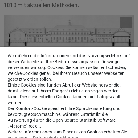
1810 mit aktuellen Methoden.
Wir möchten die Informationen und das Nutzungserlebnis auf
Bildquelle: Institut für Stadtgeschichte Frankfurt a.M., BA, Regal
dieser Webseite an Ihre Bedürfnisse anpassen. Deswegen
B 109.
verwenden wir sog. Cookies. Sie können selbst entscheiden,
welche Cookies genau bei Ihrem Besuch unserer Webseiten
gesetzt werden sollen.
Die bauhistorische Fragestellung ist, ob ihre
Einige Cookies sind für den Abruf der Website notwendig,
„Landbaukunst“ tatsächlich gegenüber dem traditionellen
damit diese auf Ihrem Endgerät richtig anzeigen werden
kann. Diese essentiellen Cookies können nicht abgewählt
ländlichen Bauen vorbildlich war und welches Potential
werden.
sie für das kommende Bauen eröffnete.
Der Komfort-Cookie speichert Ihre Spracheinstellung und
bevorzugte Suchmaschine, während „Statistik“ die
Tätigkeiten:
Auswertung durch die Open-Source-Statistik-Software
„Matomo“ regelt.
- Bauaufnahme / Planzeichnung / Massenaufnahme
Weitere Informationen zum Einsatz von Cookies erhalten Sie
in unserer
Datenschutzerklärung
.