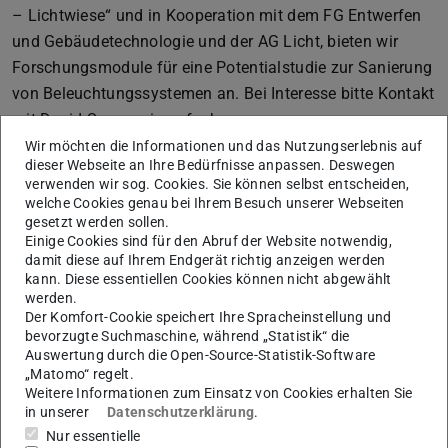
– Lichtwiese“ und in Kooperation mit dem FG Entwerfen
und Gebäudetechnologie und der AG Licht, bieten wir
Forschungsmodule für eine Potentialstudie zur Sanierung
von Beleuchtungssystemen an. Bei Interesse bitte Kontakt
mit David Sauerwein aufnehmen.
Wir möchten die Informationen und das Nutzungserlebnis auf
dieser Webseite an Ihre Bedürfnisse anpassen. Deswegen
verwenden wir sog. Cookies. Sie können selbst entscheiden,
welche Cookies genau bei Ihrem Besuch unserer Webseiten
gesetzt werden sollen.
Einige Cookies sind für den Abruf der Website notwendig,
damit diese auf Ihrem Endgerät richtig anzeigen werden
kann. Diese essentiellen Cookies können nicht abgewählt
werden.
Der Komfort-Cookie speichert Ihre Spracheinstellung und
bevorzugte Suchmaschine, während „Statistik“ die
Auswertung durch die Open-Source-Statistik-Software
„Matomo“ regelt.
Weitere Informationen zum Einsatz von Cookies erhalten Sie
in unserer
Datenschutzerklärung
.
Nur essentielle