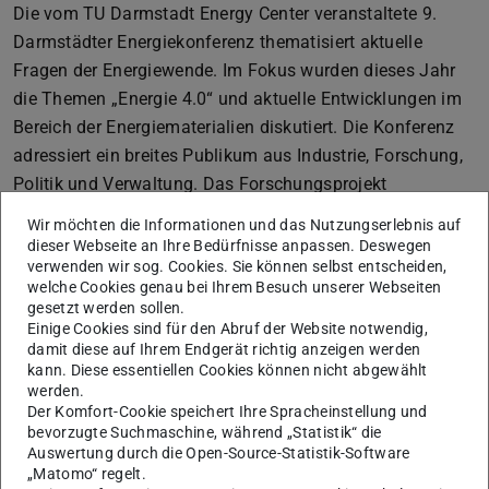
Die vom TU Darmstadt Energy Center veranstaltete 9.
Darmstädter Energiekonferenz thematisiert aktuelle
Fragen der Energiewende. Im Fokus wurden dieses Jahr
die Themen „Energie 4.0“ und aktuelle Entwicklungen im
Bereich der Energiematerialien diskutiert. Die Konferenz
adressiert ein breites Publikum aus Industrie, Forschung,
Politik und Verwaltung. Das Forschungsprojekt
„Eneff:Stadt – Campus Lichtwiese“ war mit einem
Wir möchten die Informationen und das Nutzungserlebnis auf
Posterbeitrag vertreten.
dieser Webseite an Ihre Bedürfnisse anpassen. Deswegen
verwenden wir sog. Cookies. Sie können selbst entscheiden,
Profilbereich Energiesysteme der Zukunft der TU
welche Cookies genau bei Ihrem Besuch unserer Webseiten
Darmstadt
gesetzt werden sollen.
Einige Cookies sind für den Abruf der Website notwendig,
damit diese auf Ihrem Endgerät richtig anzeigen werden
kann. Diese essentiellen Cookies können nicht abgewählt
werden.
Der Komfort-Cookie speichert Ihre Spracheinstellung und
bevorzugte Suchmaschine, während „Statistik“ die
Auswertung durch die Open-Source-Statistik-Software
„Matomo“ regelt.