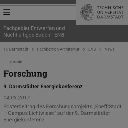
Menü öffnen
Fachgebiet Entwerfen und
Nachhaltiges Bauen - ENB
Sie befinden sich hier:
TU Darmstadt
Fachbereich Architektur
ENB
News
zurück
Forschung
9. Darmstädter Energiekonferenz
14.03.2017
Posterbeitrag des Forschungsprojekts „Eneff:Stadt
– Campus Lichtwiese“ auf der 9. Darmstädter
Energiekonferenz