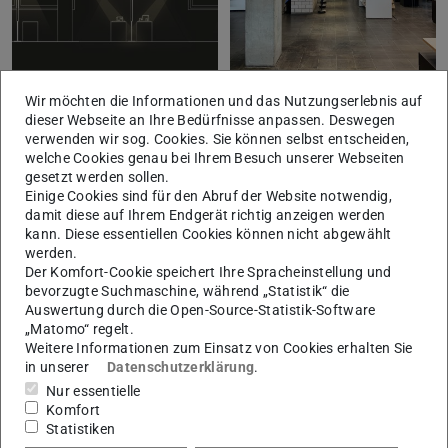
Wir möchten die Informationen und das Nutzungserlebnis auf
dieser Webseite an Ihre Bedürfnisse anpassen. Deswegen
verwenden wir sog. Cookies. Sie können selbst entscheiden,
welche Cookies genau bei Ihrem Besuch unserer Webseiten
gesetzt werden sollen.
Einige Cookies sind für den Abruf der Website notwendig,
damit diese auf Ihrem Endgerät richtig anzeigen werden
kann. Diese essentiellen Cookies können nicht abgewählt
werden.
Der Komfort-Cookie speichert Ihre Spracheinstellung und
bevorzugte Suchmaschine, während „Statistik“ die
Auswertung durch die Open-Source-Statistik-Software
„Matomo“ regelt.
Bilder: David Sauerwein (ENB)
Weitere Informationen zum Einsatz von Cookies erhalten Sie
in unserer
Datenschutzerklärung
.
Nur essentielle
Eine erfolgreiche Wärmewende erfordert auch auf dem
Komfort
Statistiken
Campus Lichtwiese neben der Reduzierung des