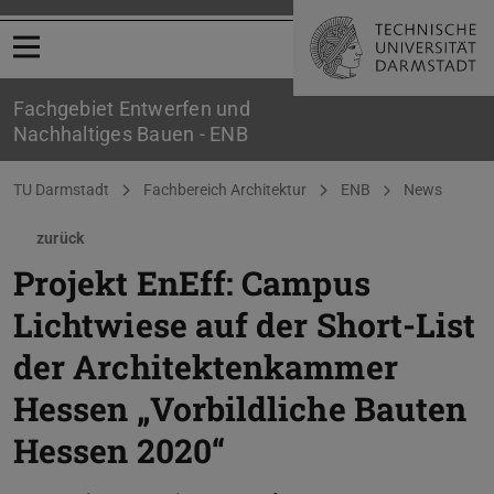
Menü öffnen
Fachgebiet Entwerfen und
Nachhaltiges Bauen - ENB
Sie befinden sich hier:
TU Darmstadt
Fachbereich Architektur
ENB
News
zurück
Projekt EnEff: Campus
Lichtwiese auf der Short-List
der Architektenkammer
Hessen „Vorbildliche Bauten
Hessen 2020“