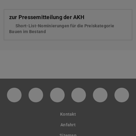
zur Pressemitteilung der AKH
Short-List-Nominierungen für die Preiskategorie
Bauen im Bestand
Facebookseite des Fachbereichs Architektu
Instagram-Seite des Fachbereichs A
LinkedIn-Profil des Fachbere
YouTube-Kanal des F
Twitter-Kana
Infok
Kontakt
Anfahrt
Sitemap