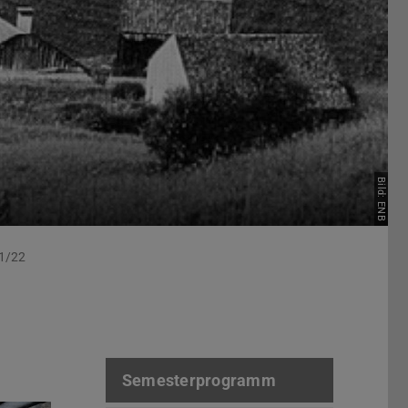
Bild: ENB
1/22
Semesterprogramm