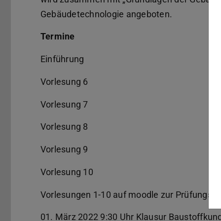
Gebäudetechnologie angeboten.
Termine
Einführung
Vorlesung 6
Vorlesung 7
Vorlesung 8
Vorlesung 9
Vorlesung 10
Vorlesungen 1-10 auf moodle zur Prüfungsvo
01. März 2022 9:30 Uhr Klausur Baustoffkund