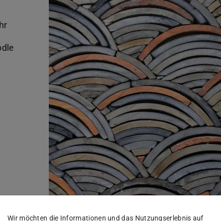
hr
odle
 334 und
Wir möchten die Informationen und das Nutzungserlebnis auf
etechnologie“ FG Entwerfen und