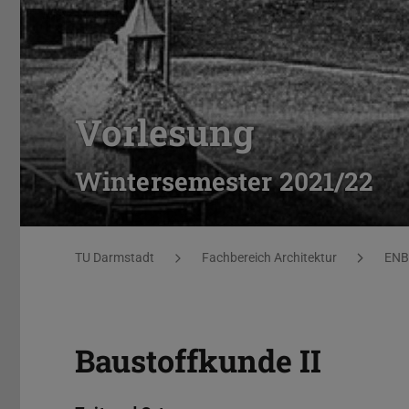
Vorlesung
Wintersemester 2021/22
Sie befinden sich hier:
TU Darmstadt
Fachbereich Architektur
ENB
Baustoffkunde II