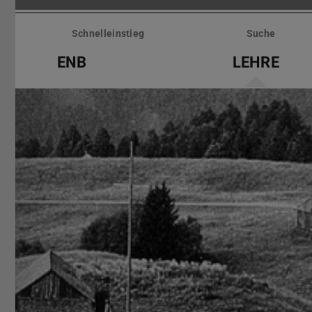
Menü
überspringen
Schnelleinstieg
Suche
ENB
LEHRE