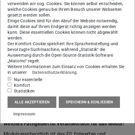
bekannt gegeben.
verwenden wir sog. Cookies. Sie können selbst entscheiden,
welche Cookies genau bei Ihrem Besuch unserer Webseiten
Wie sieht die Baustoffkundeklausur aus (Multiple-
gesetzt werden sollen.
Choice, eigene Antworten, Texte schreiben, Zeichnen)?
Einige Cookies sind für den Abruf der Website notwendig,
damit diese auf Ihrem Endgerät richtig anzeigen werden
Lassen sie sich überraschen. Hinweise werden immer
kann. Diese essentiellen Cookies können nicht abgewählt
vorab im Rahmen der Vorlesungen gegeben.
werden.
Der Komfort-Cookie speichert Ihre Spracheinstellung und
Gibt es eine Musterklausur oder Musterfragen?
bevorzugte Suchmaschine, während „Statistik“ die
Auswertung durch die Open-Source-Statistik-Software
Wir bieten keine Musterklausur oder Musterfragen an.
„Matomo“ regelt.
Während der Blockveranstaltung gehen wir aber immer
Weitere Informationen zum Einsatz von Cookies erhalten Sie
einige Musterfragen im Anschluss an eine Vorlesung
in unserer
Datenschutzerklärung
.
Nur essentielle
durch. Diese vermitteln ihnen einen Eindruck bezüglich
Komfort
der Struktur der Klausur, des Schwierigkeitsgrads und
Statistiken
ihres individuellen Wissensstands.
ALLE AKZEPTIEREN
SPEICHERN & SCHLIESSEN
MODUL 334
Impressum
Gebäudetechnologie/Baustoffkunde 2
Welches Fachgebiet ist Verantwortlich für das Modul?
Modulverantwortlich ist das FG Entwerfen und