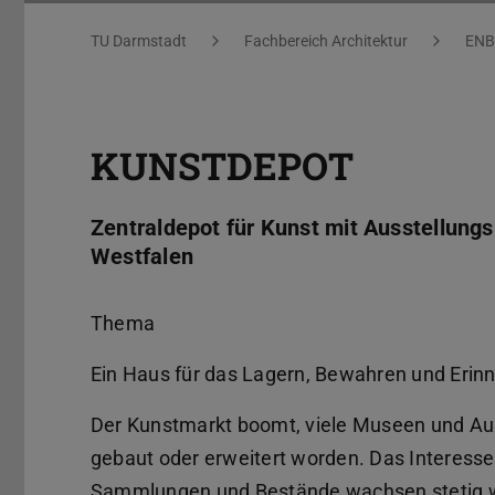
Sie befinden sich hier:
TU Darmstadt
Fachbereich Architektur
ENB
KUNSTDEPOT
Zentraldepot für Kunst mit Ausstellungs
Westfalen
Thema
Ein Haus für das Lagern, Bewahren und Erin
Der Kunstmarkt boomt, viele Museen und Aus
gebaut oder erweitert worden. Das Interesse 
Sammlungen und Bestände wachsen stetig wei