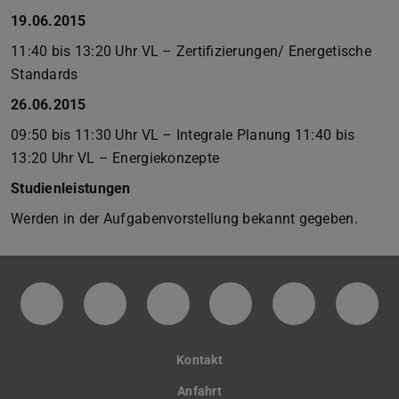
19.06.2015
11:40 bis 13:20 Uhr VL – Zertifizierungen/ Energetische
Standards
26.06.2015
09:50 bis 11:30 Uhr VL – Integrale Planung 11:40 bis
13:20 Uhr VL – Energiekonzepte
Studienleistungen
Werden in der Aufgabenvorstellung bekannt gegeben.
Facebookseite des Fachbereichs Architektu
Instagram-Seite des Fachbereichs A
LinkedIn-Profil des Fachbere
YouTube-Kanal des F
Twitter-Kana
Infok
Kontakt
Anfahrt