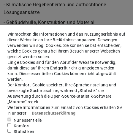
- Klimatische Gegebenheiten und authochthone
Lösungsansätze
- Gebäudehülle, Konstruktion und Material
- Gesetze und Verordnungen- Entwicklung von Klima- und
Wir möchten die Informationen und das Nutzungserlebnis auf
dieser Webseite an Ihre Bedürfnisse anpassen. Deswegen
Energiekonzepten
verwenden wir sog. Cookies. Sie können selbst entscheiden,
Ablauf/Termine
welche Cookies genau bei Ihrem Besuch unserer Webseiten
gesetzt werden sollen.
17.04.2015
Einige Cookies sind für den Abruf der Website notwendig,
damit diese auf Ihrem Endgerät richtig anzeigen werden
09:50 bis 11:30 Uhr VL – Geschichte und Typologien der
kann. Diese essentiellen Cookies können nicht abgewählt
Nachhaltigkeit
werden.
Der Komfort-Cookie speichert Ihre Spracheinstellung und
11:40 bis 13:20 Uhr VL – Grundlagen der Nachhaltigkeit
bevorzugte Suchmaschine, während „Statistik“ die
Auswertung durch die Open-Source-Statistik-Software
24.04.2015
„Matomo“ regelt.
Weitere Informationen zum Einsatz von Cookies erhalten Sie
11:40 bis 13:20 Uhr VL – Freiraum und Mikroklima/
in unserer
Datenschutzerklärung
.
Ausgabe Übung
Nur essentielle
Komfort
30.04.2015
Statistiken