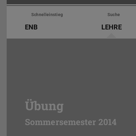
Menü
überspringen
Schnelleinstieg
Suche
ENB
LEHRE
Übung
Sommersemester 2014