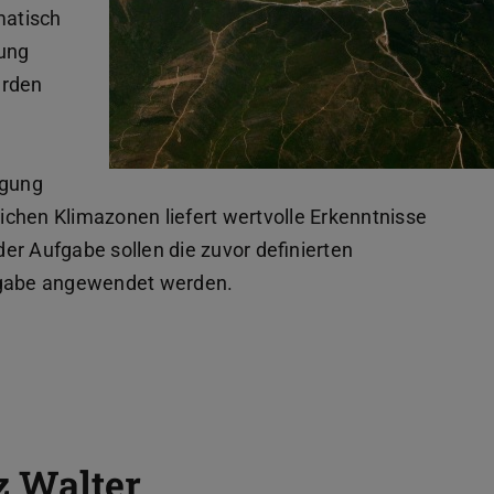
matisch
bung
erden
igung
chen Klimazonen liefert wertvolle Erkenntnisse
er Aufgabe sollen die zuvor definierten
ufgabe angewendet werden.
z Walter