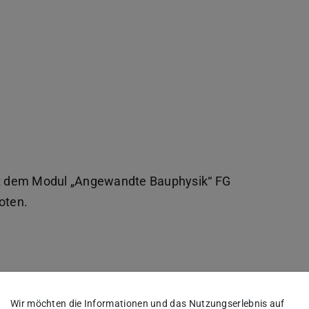
t dem Modul „Angewandte Bauphysik“ FG
oten.
– Material und Architektur
Wir möchten die Informationen und das Nutzungserlebnis auf