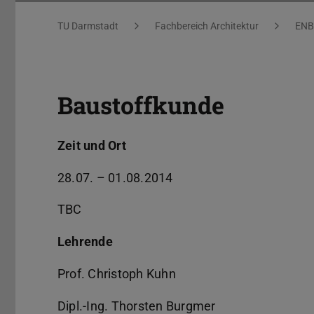
Sie befinden sich hier:
TU Darmstadt
Fachbereich Architektur
ENB
Baustoffkunde
Zeit und Ort
28.07. – 01.08.2014
TBC
Lehrende
Prof. Christoph Kuhn
Dipl.-Ing. Thorsten Burgmer