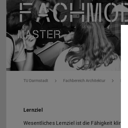
Fachmodul F
Sie befinden sich hier:
TU Darmstadt
Fachbereich Architektur
ENB
Lernziel
Wesentliches Lernziel ist die Fähigkeit kli