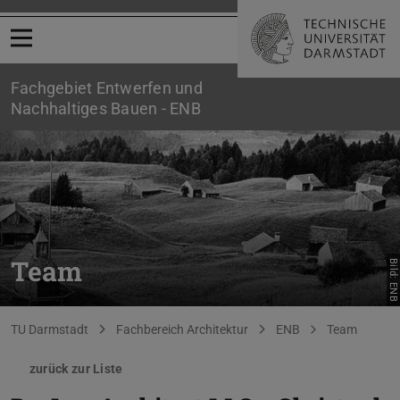
Menü öffnen
Fachgebiet Entwerfen und
Nachhaltiges Bauen - ENB
Team
Bild: ENB
Sie befinden sich hier:
TU Darmstadt
Fachbereich Architektur
ENB
Team
zurück zur Liste